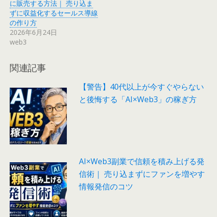
に販売する方法｜ 売り込ま
ずに収益化するセールス導線
の作り方
2026年6月24日
web3
関連記事
【警告】40代以上が今すぐやらない
と後悔する「AI×Web3」の稼ぎ方
AI×Web3副業で信頼を積み上げる発
信術｜ 売り込まずにファンを増やす
情報発信のコツ