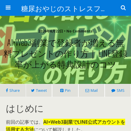
糖尿おやじのストレスフリー健康術
2026年6月22日 • No Comments
AI×Web3副業で登録者が増える無
料プレゼントの作り方｜ LINE登録
率が上がる特典設計のコツ
Share
Tweet
Pin
Mail
SMS
はじめに
前回の記事では、
AI×Web3副業でLINE公式アカウントを
活用する方法
について解説しました。