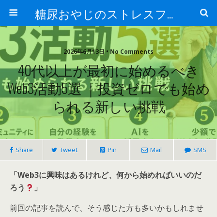
糖尿おやじのストレスフリー健康術
2026年6月13日 • No Comments
40代以上が最初に始めるべき
Web3活動5選 ｜投資ゼロでも始め
られる新しい挑戦
Share
Tweet
Pin
Mail
SMS
「Web3に興味はあるけれど、何から始めればいいのだ
ろう
」
前回の記事を読んで、そう感じた方も多いかもしれませ