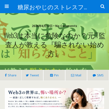
糖尿おやじのストレスフリー健康術
2026年6月12日 • No Comments
Web3は本当に危険なのか？元IT監
査人が教える『騙されない始め
方』
Share
Tweet
Pin
Mail
SMS